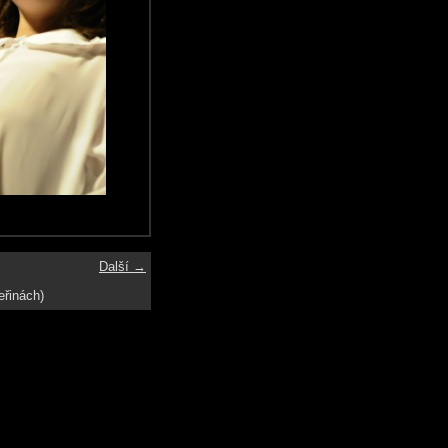
Další →
eřinách)