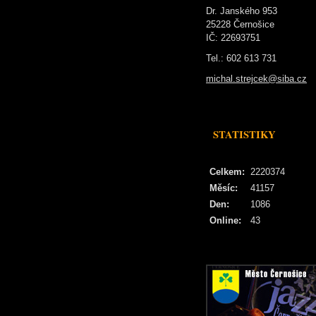
Dr. Janského 953
25228 Černošice
IČ: 22693751
Tel.: 602 613 731
michal.strejcek@siba.cz
STATISTIKY
Celkem:
2220374
Měsíc:
41157
Den:
1086
Online:
43