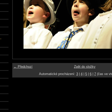
-
← Předchozí
Zpět do složky
Automatické procházení:
3
|
4
|
5
|
6
|
7
(čas ve vt