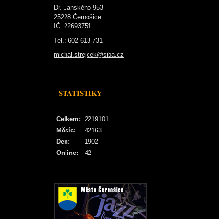
Dr. Janského 953
25228 Černošice
IČ: 22693751
Tel.: 602 613 731
michal.strejcek@siba.cz
STATISTIKY
Celkem:
2219101
Měsíc:
42163
Den:
1902
Online:
42