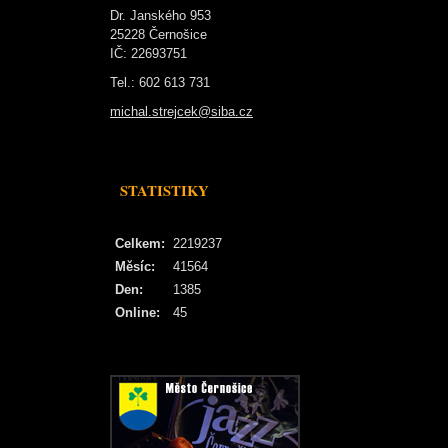
Dr. Janského 953
25228 Černošice
IČ: 22693751
Tel.: 602 613 731
michal.strejcek@siba.cz
STATISTIKY
Celkem:
2219237
Měsíc:
41564
Den:
1385
Online:
45