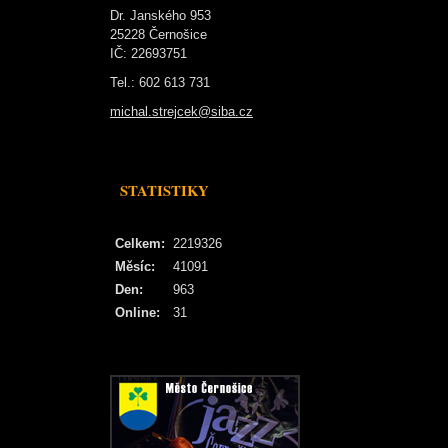
Dr. Janského 953
25228 Černošice
IČ: 22693751
Tel.: 602 613 731
michal.strejcek@siba.cz
STATISTIKY
Celkem:
2219326
Měsíc:
41091
Den:
963
Online:
31