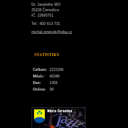
Dr. Janského 953
25228 Černošice
IČ: 22693751
Tel.: 602 613 731
michal.strejcek@siba.cz
STATISTIKY
Celkem:
2222206
Měsíc:
40348
Den:
1304
Online:
39