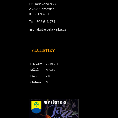
Dr. Janského 953
25228 Černošice
IČ: 22693751
Tel.: 602 613 731
michal.strejcek@siba.cz
STATISTIKY
Celkem:
2219511
Měsíc:
40945
Den:
910
Online:
48