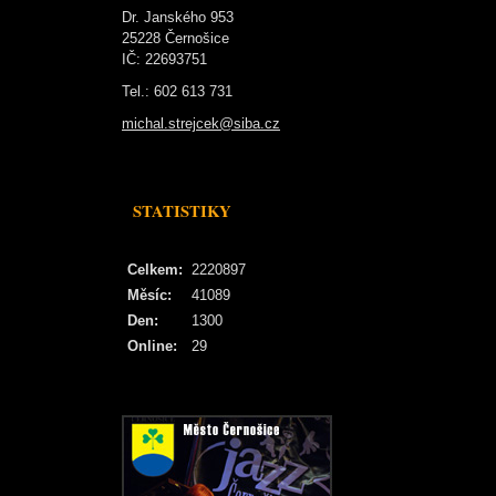
Dr. Janského 953
25228 Černošice
IČ: 22693751
Tel.: 602 613 731
michal.strejcek@siba.cz
STATISTIKY
Celkem:
2220897
Měsíc:
41089
Den:
1300
Online:
29