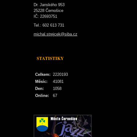
Dr. Janského 953
25228 Černošice
IČ: 22693751
Tel.: 602 613 731
michal.strejcek@siba.cz
STATISTIKY
Celkem:
2220193
Měsíc:
41081
Den:
1058
Online:
67