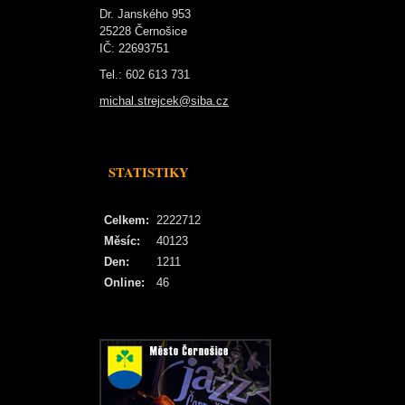
Dr. Janského 953
25228 Černošice
IČ: 22693751
Tel.: 602 613 731
michal.strejcek@siba.cz
STATISTIKY
Celkem:
2222712
Měsíc:
40123
Den:
1211
Online:
46