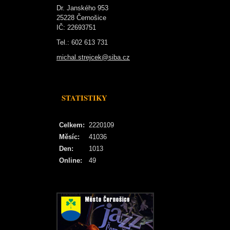
Dr. Janského 953
25228 Černošice
IČ: 22693751
Tel.: 602 613 731
michal.strejcek@siba.cz
STATISTIKY
Celkem:
2220109
Měsíc:
41036
Den:
1013
Online:
49