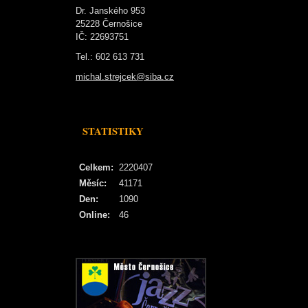
Dr. Janského 953
25228 Černošice
IČ: 22693751
Tel.: 602 613 731
michal.strejcek@siba.cz
STATISTIKY
Celkem:
2220407
Měsíc:
41171
Den:
1090
Online:
46