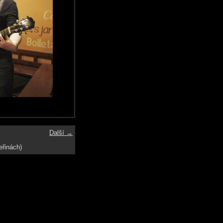
Další →
eřinách)