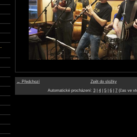
-
← Předchozí
Zpět do složky
Automatické procházení:
3
|
4
|
5
|
6
|
7
(čas ve vt