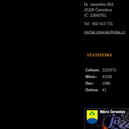
Dr. Janského 953
25228 Černošice
IČ: 22693751
Tel.: 602 613 731
michal.strejcek@siba.cz
STATISTIKY
Celkem:
2220372
Měsíc:
41156
Den:
1086
Online:
41