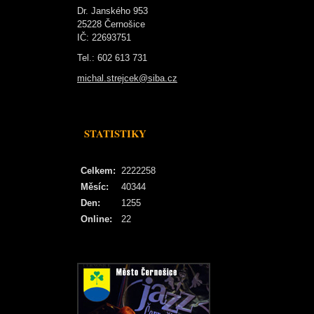
Dr. Janského 953
25228 Černošice
IČ: 22693751
Tel.: 602 613 731
michal.strejcek@siba.cz
STATISTIKY
Celkem:
2222258
Měsíc:
40344
Den:
1255
Online:
22