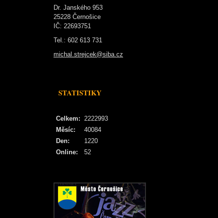
Dr. Janského 953
25228 Černošice
IČ: 22693751
Tel.: 602 613 731
michal.strejcek@siba.cz
STATISTIKY
Celkem:
2222993
Měsíc:
40084
Den:
1220
Online:
52