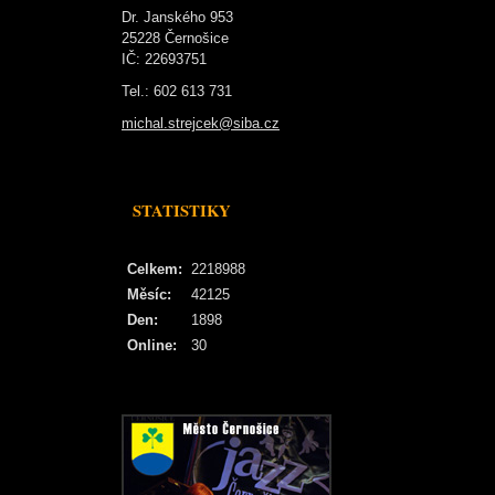
Dr. Janského 953
25228 Černošice
IČ: 22693751
Tel.: 602 613 731
michal.strejcek@siba.cz
STATISTIKY
Celkem:
2218988
Měsíc:
42125
Den:
1898
Online:
30