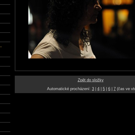
-
Zpět do složky
Automatické procházení:
3
|
4
|
5
|
6
|
7
(čas ve vt