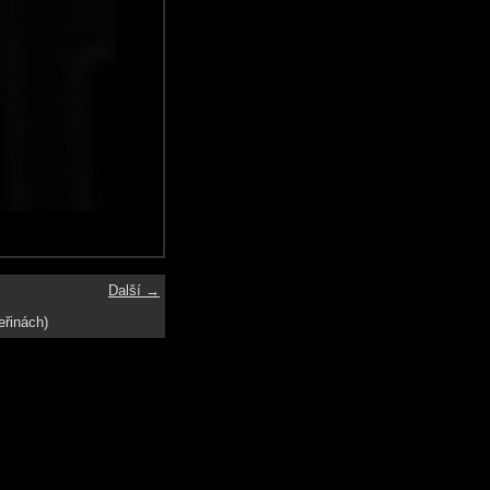
Další →
eřinách)