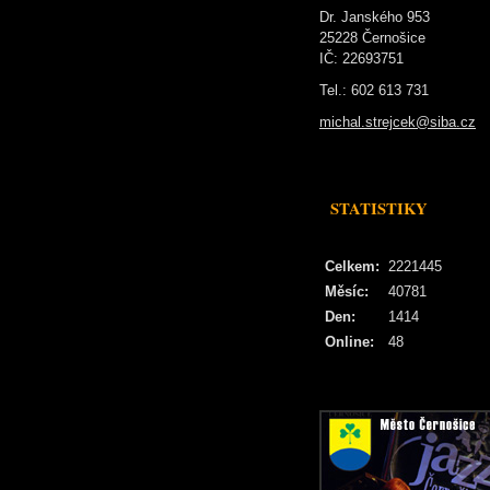
Dr. Janského 953
25228 Černošice
IČ: 22693751
Tel.: 602 613 731
michal.strejcek@siba.cz
STATISTIKY
Celkem:
2221445
Měsíc:
40781
Den:
1414
Online:
48