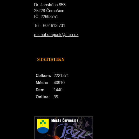
Dr. Janského 953
25228 Černošice
IČ: 22693751
Tel.: 602 613 731
michal.strejcek@siba.cz
STATISTIKY
Celkem:
2221371
Měsíc:
40910
Den:
1440
Online:
35