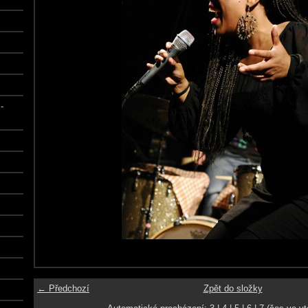
-
← Předchozí
Zpět do složky