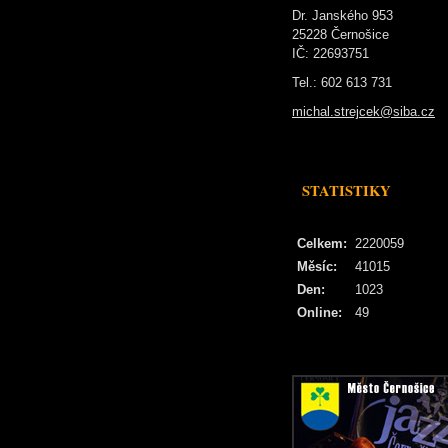
Dr. Janského 953
25228 Černošice
IČ: 22693751
Tel.: 602 613 731
michal.strejcek@siba.cz
STATISTIKY
Celkem:
2220059
Měsíc:
41015
Den:
1023
Online:
49