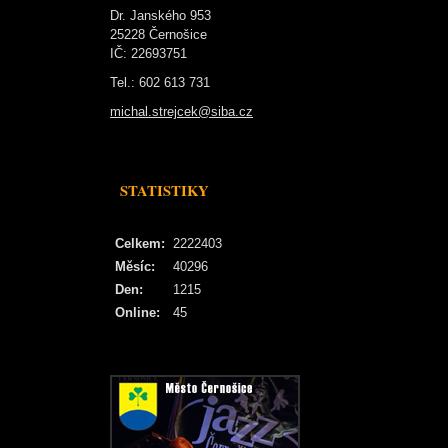
Dr. Janského 953
25228 Černošice
IČ: 22693751
Tel.: 602 613 731
michal.strejcek@siba.cz
STATISTIKY
Celkem:
2222403
Měsíc:
40296
Den:
1215
Online:
45