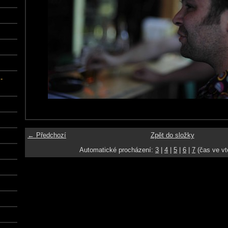
-
← Předchozí
Zpět do složky
Automatické procházení:
3
|
4
|
5
|
6
|
7
(čas ve vt