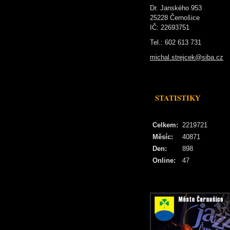
Dr. Janského 953
25228 Černošice
IČ: 22693751
Tel.: 602 613 731
michal.strejcek@siba.cz
STATISTIKY
Celkem:
2219721
Měsíc:
40871
Den:
898
Online:
47