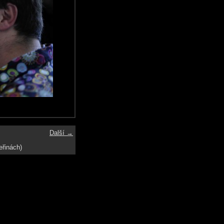
Další →
eřinách)