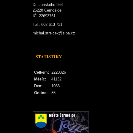
Dr. Janského 953
25228 Černošice
IČ: 22693751
Tel.: 602 613 731
michal.strejcek@siba.cz
STATISTIKY
Celkem:
2220326
Měsíc:
41132
Den:
1083
Online:
36