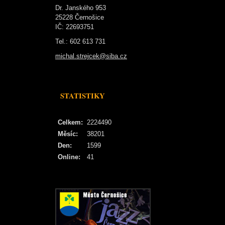
Dr. Janského 953
25228 Černošice
IČ: 22693751
Tel.: 602 613 731
michal.strejcek@siba.cz
STATISTIKY
Celkem:
2224490
Měsíc:
38201
Den:
1599
Online:
41