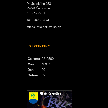
Dr. Janského 953
25228 Černošice
IČ: 22693751
Tel.: 602 613 731
michal.strejcek@siba.cz
STATISTIKY
Celkem:
2219500
Měsíc:
40937
Den:
901
Online:
39