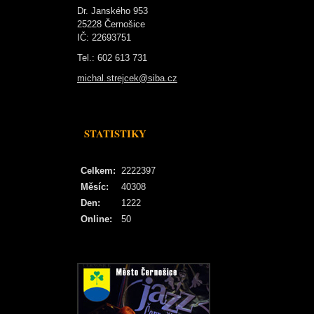
Dr. Janského 953
25228 Černošice
IČ: 22693751
Tel.: 602 613 731
michal.strejcek@siba.cz
STATISTIKY
Celkem:
2222397
Měsíc:
40308
Den:
1222
Online:
50