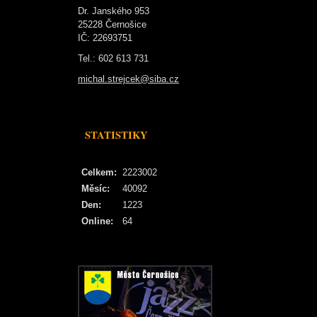
Dr. Janského 953
25228 Černošice
IČ: 22693751
Tel.: 602 613 731
michal.strejcek@siba.cz
STATISTIKY
Celkem:
2223002
Měsíc:
40092
Den:
1223
Online:
64