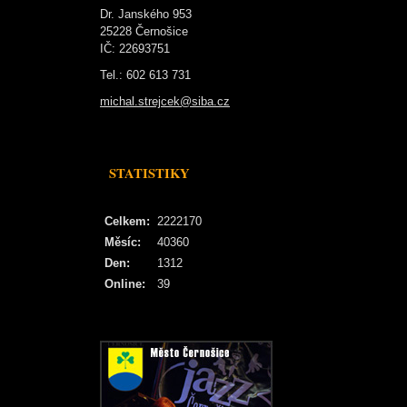
Dr. Janského 953
25228 Černošice
IČ: 22693751
Tel.: 602 613 731
michal.strejcek@siba.cz
STATISTIKY
Celkem:
2222170
Měsíc:
40360
Den:
1312
Online:
39