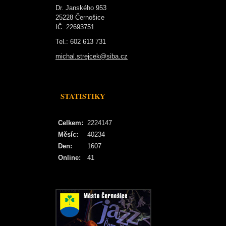
Dr. Janského 953
25228 Černošice
IČ: 22693751
Tel.: 602 613 731
michal.strejcek@siba.cz
STATISTIKY
Celkem:
2224147
Měsíc:
40234
Den:
1607
Online:
41