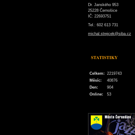
Dr. Janského 953
25228 Černošice
IČ: 22693751
Tel.: 602 613 731
michal.strejcek@siba.cz
STATISTIKY
Celkem:
2219743
Měsíc:
40876
Den:
904
Online:
53