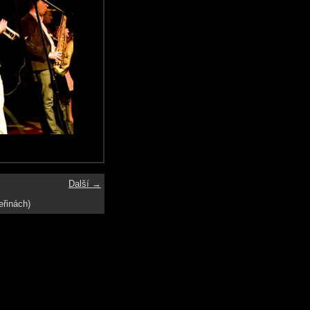
Další →
eřinách)