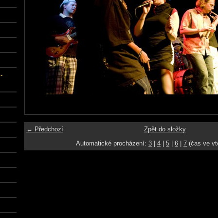
-
← Předchozí
Zpět do složky
Automatické procházení:
3
|
4
|
5
|
6
|
7
(čas ve vt