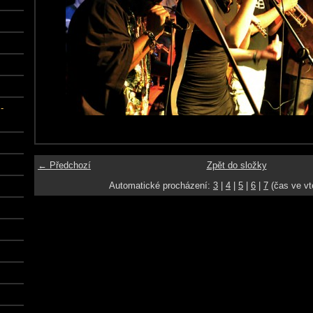
-
← Předchozí
Zpět do složky
Automatické procházení:
3
|
4
|
5
|
6
|
7
(čas ve vt