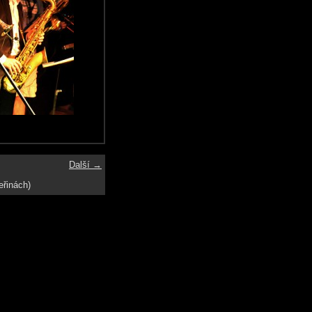
Další →
eřinách)