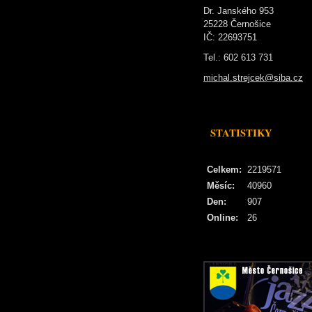
Dr. Janského 953
25228 Černošice
IČ: 22693751
Tel.: 602 613 731
michal.strejcek@siba.cz
STATISTIKY
Celkem:
2219571
Měsíc:
40960
Den:
907
Online:
26