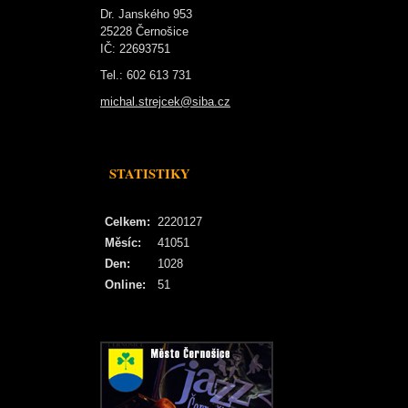
Dr. Janského 953
25228 Černošice
IČ: 22693751
Tel.: 602 613 731
michal.strejcek@siba.cz
STATISTIKY
Celkem:
2220127
Měsíc:
41051
Den:
1028
Online:
51