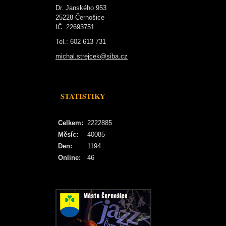
Dr. Janského 953
25228 Černošice
IČ: 22693751
Tel.: 602 613 731
michal.strejcek@siba.cz
STATISTIKY
Celkem:
2222885
Měsíc:
40085
Den:
1194
Online:
46