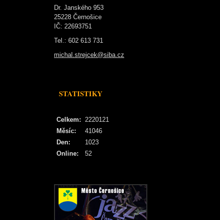
Dr. Janského 953
25228 Černošice
IČ: 22693751
Tel.: 602 613 731
michal.strejcek@siba.cz
STATISTIKY
Celkem:
2220121
Měsíc:
41046
Den:
1023
Online:
52