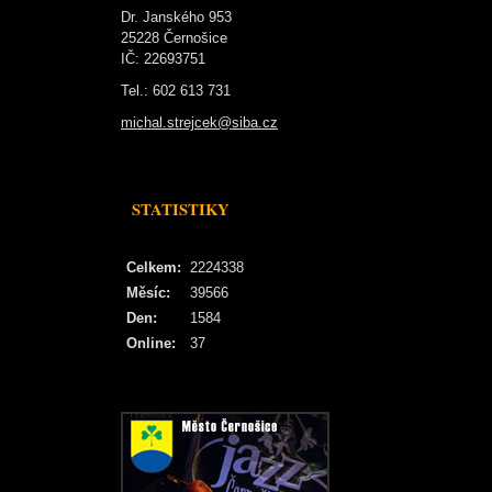
Dr. Janského 953
25228 Černošice
IČ: 22693751
Tel.: 602 613 731
michal.strejcek@siba.cz
STATISTIKY
Celkem:
2224338
Měsíc:
39566
Den:
1584
Online:
37