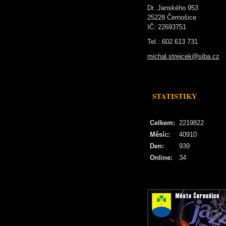
Dr. Janského 953
25228 Černošice
IČ: 22693751
Tel.: 602 613 731
michal.strejcek@siba.cz
STATISTIKY
Celkem:
2219822
Měsíc:
40910
Den:
939
Online:
34