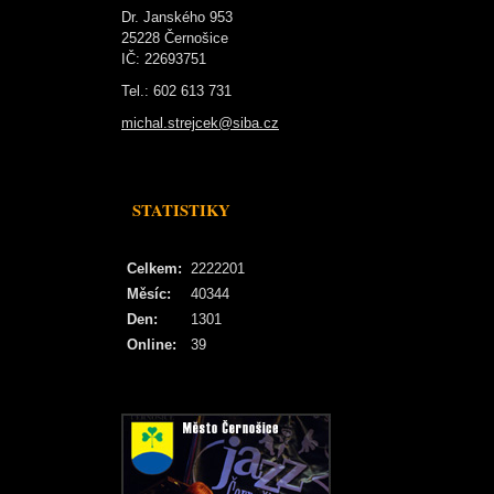
Dr. Janského 953
25228 Černošice
IČ: 22693751
Tel.: 602 613 731
michal.strejcek@siba.cz
STATISTIKY
Celkem:
2222201
Měsíc:
40344
Den:
1301
Online:
39