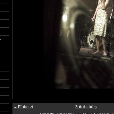
-
← Předchozí
Zpět do složky