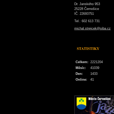
Dr. Janského 953
25228 Černošice
IČ: 22693751
Tel.: 602 613 731
michal.strejcek@siba.cz
STATISTIKY
Celkem:
2221204
Měsíc:
41039
Den:
1433
Online:
41