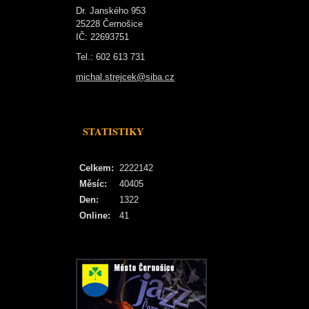
Dr. Janského 953
25228 Černošice
IČ: 22693751
Tel.: 602 613 731
michal.strejcek@siba.cz
STATISTIKY
Celkem:
2222142
Měsíc:
40405
Den:
1322
Online:
41