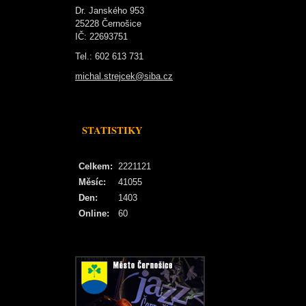
Dr. Janského 953
25228 Černošice
IČ: 22693751
Tel.: 602 613 731
michal.strejcek@siba.cz
STATISTIKY
Celkem:
2221121
Měsíc:
41055
Den:
1403
Online:
60