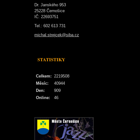
Dr. Janského 953
25228 Černošice
IČ: 22693751
Tel.: 602 613 731
michal.strejcek@siba.cz
STATISTIKY
Celkem:
2219508
Měsíc:
40944
Den:
909
Online:
46