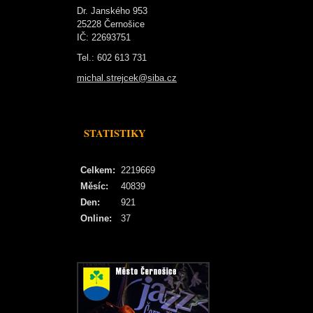
Dr. Janského 953
25228 Černošice
IČ: 22693751
Tel.: 602 613 731
michal.strejcek@siba.cz
STATISTIKY
Celkem:
2219669
Měsíc:
40839
Den:
921
Online:
37