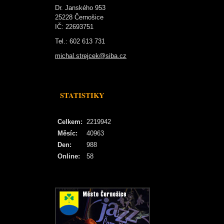
Dr. Janského 953
25228 Černošice
IČ: 22693751
Tel.: 602 613 731
michal.strejcek@siba.cz
STATISTIKY
Celkem:
2219942
Měsíc:
40963
Den:
988
Online:
58