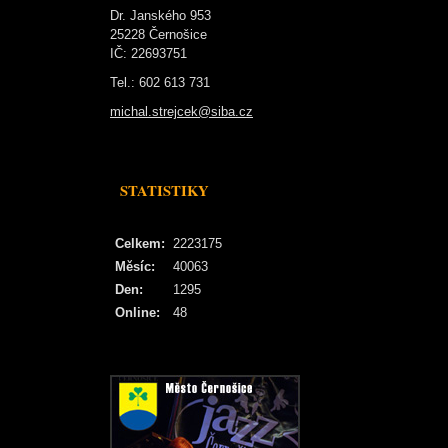
Dr. Janského 953
25228 Černošice
IČ: 22693751
Tel.: 602 613 731
michal.strejcek@siba.cz
STATISTIKY
Celkem:
2223175
Měsíc:
40063
Den:
1295
Online:
48