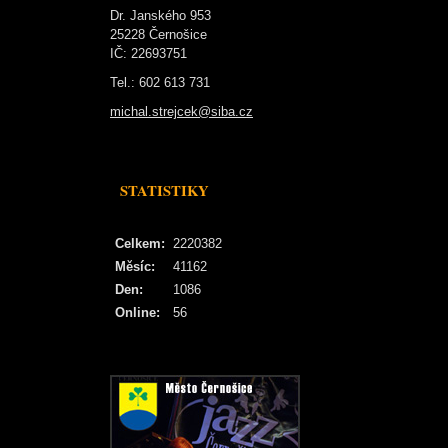
Dr. Janského 953
25228 Černošice
IČ: 22693751
Tel.: 602 613 731
michal.strejcek@siba.cz
STATISTIKY
Celkem:
2220382
Měsíc:
41162
Den:
1086
Online:
56