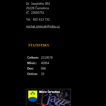
Dr. Janského 953
25228 Černošice
IČ: 22693751
Tel.: 602 613 731
michal.strejcek@siba.cz
STATISTIKY
Celkem:
2219579
Měsíc:
40954
Den:
896
Online:
33