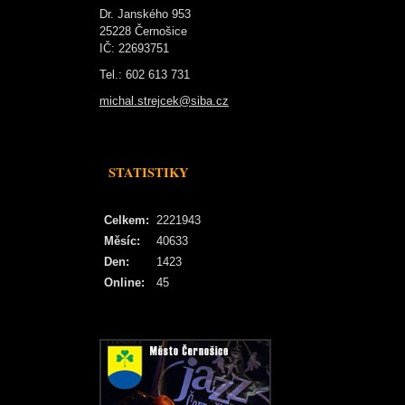
Dr. Janského 953
25228 Černošice
IČ: 22693751
Tel.: 602 613 731
michal.strejcek@siba.cz
STATISTIKY
Celkem:
2221943
Měsíc:
40633
Den:
1423
Online:
45