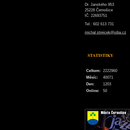
Dr. Janského 953
25228 Černošice
IČ: 22693751
Tel.: 602 613 731
michal.strejcek@siba.cz
STATISTIKY
Celkem:
2222960
Měsíc:
40071
Den:
1203
Online:
50