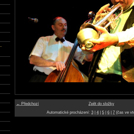
-
← Předchozí
Zpět do složky
Automatické procházení:
3
|
4
|
5
|
6
|
7
(čas ve vt