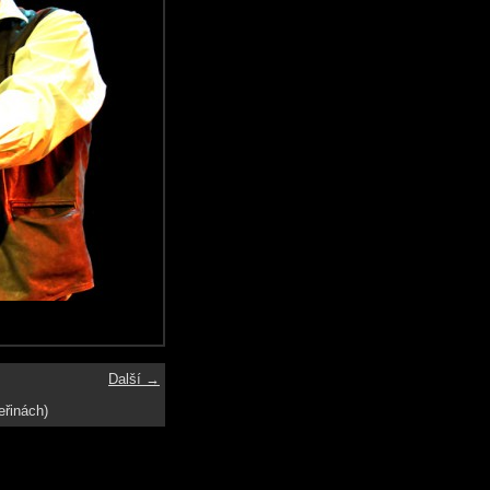
Další →
eřinách)