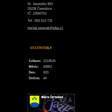
Dr. Janského 953
25228 Černošice
IČ: 22693751
Tel.: 602 613 731
michal.strejcek@siba.cz
STATISTIKY
Celkem:
2219524
Měsíc:
40952
Den:
920
Online:
44