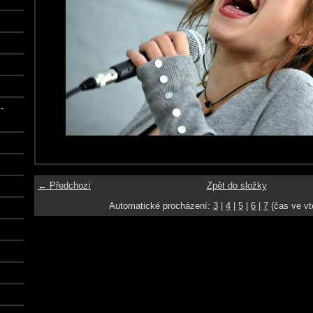
-
← Předchozí
Zpět do složky
Automatické procházení:
3
|
4
|
5
|
6
|
7
(čas ve vt