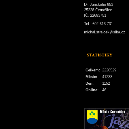
Dr. Janského 953
25228 Černošice
IČ: 22693751
Tel.: 602 613 731
michal.strejcek@siba.cz
STATISTIKY
Celkem:
2220529
Měsíc:
41233
Den:
1152
Online:
46