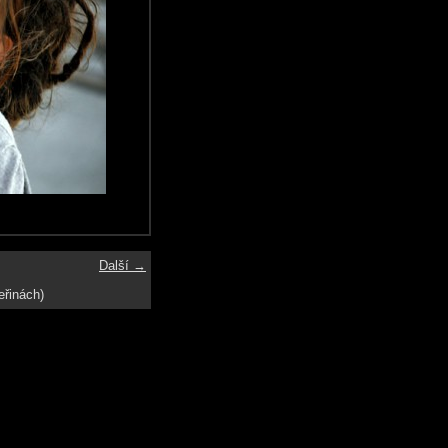
Další →
eřinách)