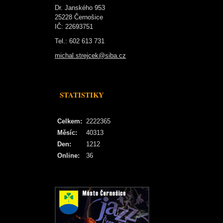
Dr. Janského 953
25228 Černošice
IČ: 22693751
Tel.: 602 613 731
michal.strejcek@siba.cz
STATISTIKY
Celkem:
2222365
Měsíc:
40313
Den:
1212
Online:
36