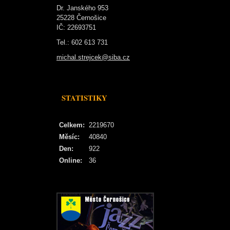
Dr. Janského 953
25228 Černošice
IČ: 22693751
Tel.: 602 613 731
michal.strejcek@siba.cz
STATISTIKY
Celkem:
2219670
Měsíc:
40840
Den:
922
Online:
36